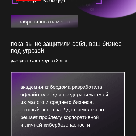
разорвите этот круг за 2 дня
академия кибердома разработала
офлайн-курс для предпринимателей
из малого и среднего бизнеса,
который всего за 2 дня комплексно
решает проблему корпоративной
и личной кибербезопасности
кому будет полезно
собственникам и первым лицам
малого и среднего бизнеса
CEO, COO, CFO, коммерческим
директорам